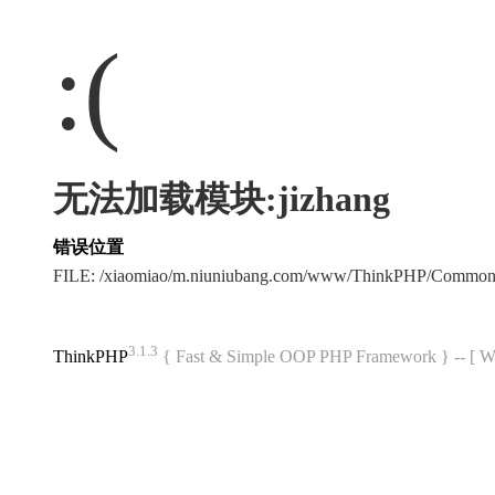
:(
无法加载模块:jizhang
错误位置
FILE: /xiaomiao/m.niuniubang.com/www/ThinkPHP/Common
3.1.3
ThinkPHP
{ Fast & Simple OOP PHP Framework } -- 